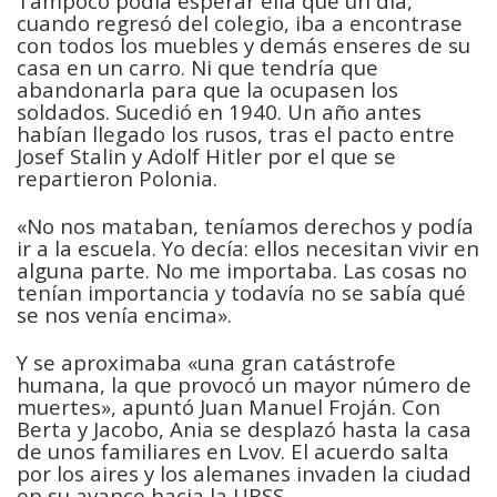
Tampoco podía esperar ella que un día,
cuando regresó del colegio, iba a encontrase
con todos los muebles y demás enseres de su
casa en un carro. Ni que tendría que
abandonarla para que la ocupasen los
soldados. Sucedió en 1940. Un año antes
habían llegado los rusos, tras el pacto entre
Josef Stalin y Adolf Hitler por el que se
repartieron Polonia.
«No nos mataban, teníamos derechos y podía
ir a la escuela. Yo decía: ellos necesitan vivir en
alguna parte. No me importaba. Las cosas no
tenían importancia y todavía no se sabía qué
se nos venía encima».
Y se aproximaba «una gran catástrofe
humana, la que provocó un mayor número de
muertes», apuntó Juan Manuel Froján. Con
Berta y Jacobo, Ania se desplazó hasta la casa
de unos familiares en Lvov. El acuerdo salta
por los aires y los alemanes invaden la ciudad
en su avance hacia la URSS.