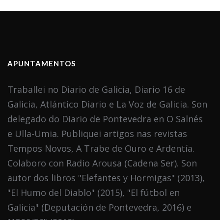
APUNTAMENTOS
Traballei no Diario de Galicia, Diario 16 de
Galicia, Atlántico Diario e La Voz de Galicia. Son
delegado do Diario de Pontevedra en O Salnés
e Ulla-Umia. Publiquei artigos nas revistas
Tempos Novos, A Trabe de Ouro e Ardentía.
Colaboro con Radio Arousa (Cadena Ser). Son
autor dos libros "Elefantes y Hormigas" (2013),
"El Humo del Diablo" (2015), "El fútbol en
Galicia" (Deputación de Pontevedra, 2016) e