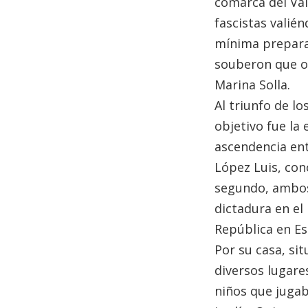
comarca del Val
fascistas valié
mínima preparac
souberon que o 
Marina Solla.
Al triunfo de l
objetivo fue la
ascendencia ent
López Luis, con
segundo, ambos
dictadura en el
República en E
Por su casa, si
diversos lugares
niños que jugab