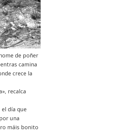
l home de poñer
ientras camina
onde crece la
», recalca
 el día que
 por una
rro máis bonito