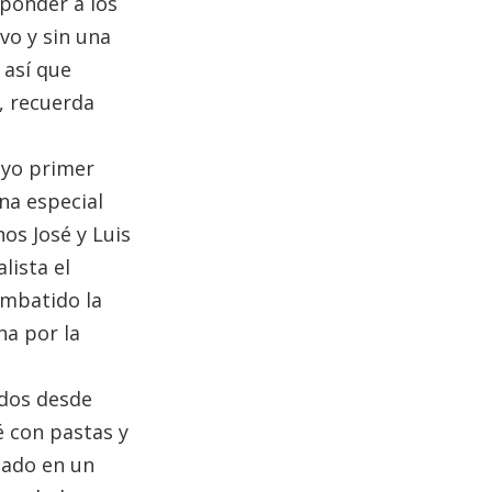
ponder a los
vo y sin una
 así que
, recuerda
cuyo primer
na especial
os José y Luis
lista el
ombatido la
ha por la
idos desde
é con pastas y
lado en un