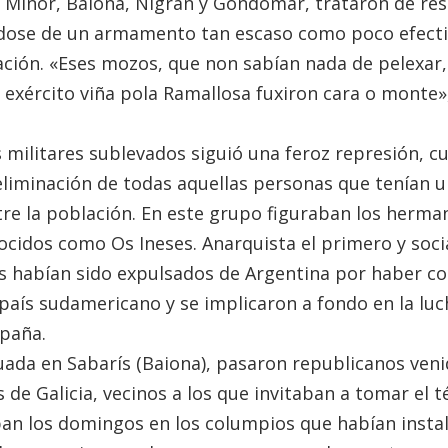
 Miñor, Baiona, Nigrán y Gondomar, trataron de res
ndose de un armamento tan escaso como poco efecti
ión. «Eses mozos, que non sabían nada de pelexar,
exército viña pola Ramallosa fuxiron cara o monte»
os militares sublevados siguió una feroz represión, 
 eliminación de todas aquellas personas que tenían u
re la población. En este grupo figuraban los herman
ocidos como Os Ineses. Anarquista el primero y socia
 habían sido expulsados de Argentina por haber c
 país sudamericano y se implicaron a fondo en la luc
spaña.
tuada en Sabarís (Baiona), pasaron republicanos ven
 de Galicia, vecinos a los que invitaban a tomar el t
an los domingos en los columpios que habían insta